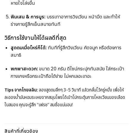
หายใจโล่งขึ้น
พิมเสน & การบูร:
บรรเทาอาการวิงเวียน หน้ามืด และทำให้
ร่างกายรู้สึกเย็นสบายทันที
วิธีการใช้งานให้ได้ผลดีที่สุด
สูดดมเมื่อไหร่ก็ได้:
ทันทีที่รู้สึกวิงเวียน คัดจมูก หรือต้องการ
สมาธิ
พกพาสะดวก:
ขนาด 20 กรัม ดีไซน์กระปุกทันสมัย ใส่กระเป๋า
กางเกงหรือกระเป๋าถือได้ง่าย ไม่หกเลอะเทอะ
Tips จากไทยลลิน:
ลองสูดดมลึกๆ 3-5 วินาที แล้วกลั้นไว้ครู่หนึ่ง เพื่อให้
ละอองน้ำมันหอมระเหยจากสมุนไพรได้เข้าไปกระตุ้นการไหลเวียนของเลือด
ในสมอง คุณจะรู้สึก “เฟรช” สมชื่อแน่นอน!
สินค้าที่เกี่ยวข้อง