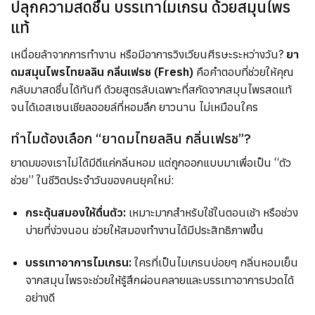
ปลุกความสดชื่น บรรเทาไมเกรน ด้วยสมุนไพร
แท้
เหนื่อยล้าจากการทำงาน หรือมีอาการวิงเวียนศีรษะระหว่างวัน?
ยา
ดมสมุนไพรไทยลลิน กลิ่นเฟรช (Fresh)
คือคำตอบที่ช่วยให้คุณ
กลับมาสดชื่นได้ทันที ด้วยสูตรลับเฉพาะที่สกัดจากสมุนไพรสดแท้
จนได้เอสเซนเชียลออยล์ที่หอมลึก ยาวนาน ไม่เหมือนใคร
ทำไมต้องเลือก “ยาดมไทยลลิน กลิ่นเฟรช”?
ยาดมของเราไม่ได้มีดีแค่กลิ่นหอม แต่ถูกออกแบบมาเพื่อเป็น “ตัว
ช่วย” ในชีวิตประจำวันของคนยุคใหม่:
กระตุ้นสมองให้ตื่นตัว:
เหมาะมากสำหรับใช้ในตอนเช้า หรือช่วง
บ่ายที่ง่วงนอน ช่วยให้สมองทำงานได้มีประสิทธิภาพขึ้น
บรรเทาอาการไมเกรน:
ใครที่เป็นไมเกรนบ่อยๆ กลิ่นหอมเย็น
จากสมุนไพรจะช่วยให้รู้สึกผ่อนคลายและบรรเทาอาการปวดได้
อย่างดี