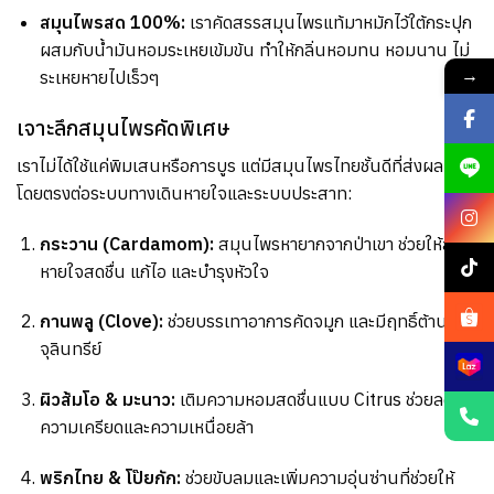
สมุนไพรสด 100%:
เราคัดสรรสมุนไพรแท้มาหมักไว้ใต้กระปุก
ผสมกับน้ำมันหอมระเหยเข้มข้น ทำให้กลิ่นหอมทน หอมนาน ไม่
→
ระเหยหายไปเร็วๆ
เจาะลึกสมุนไพรคัดพิเศษ
เราไม่ได้ใช้แค่พิมเสนหรือการบูร แต่มีสมุนไพรไทยชั้นดีที่ส่งผล
โดยตรงต่อระบบทางเดินหายใจและระบบประสาท:
กระวาน (Cardamom):
สมุนไพรหายากจากป่าเขา ช่วยให้ลม
หายใจสดชื่น แก้ไอ และบำรุงหัวใจ
กานพลู (Clove):
ช่วยบรรเทาอาการคัดจมูก และมีฤทธิ์ต้านเชื้อ
จุลินทรีย์
ผิวส้มโอ & มะนาว:
เติมความหอมสดชื่นแบบ Citrus ช่วยลด
ความเครียดและความเหนื่อยล้า
พริกไทย & โป๊ยกัก:
ช่วยขับลมและเพิ่มความอุ่นซ่านที่ช่วยให้