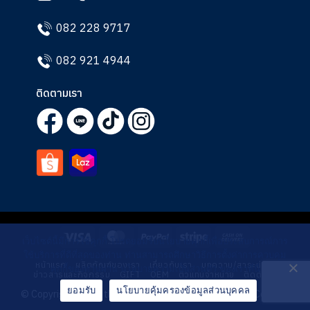
082 228 9717
082 921 4944
ติดตามเรา
Visa
MasterCard
PayPal
Stripe
Cash
เว็บไซต์นี้มีการใช้คุกกี้ โปรดยอมรับนโยบายคุกกี้เพื่อประสบการณ์การ
On
ใช้บริการที่ดีที่สุดของท่าน ท่านสามารถศึกษาวิธีการตั้งค่าการควบคุม
หน้าแรก
ผลิตภัณฑ์ของเรา
เกี่ยวกับเรา
บทความ/สาระน่ารู้
Delivery
คุกกี้ของท่านผ่าน นโยบายความเป็นส่วนตัว ของเราที่นี่
ข่าวสารและกิจกรรม
GIFT
OEM
ตัวแทนจำหน่าย
ติดต่อเรา
ยอมรับ
นโยบายคุ้มครองข้อมูลส่วนบุคคล
© Copyright 2026 thailalinherb Designed by
CJ Soft Co., Ltd.