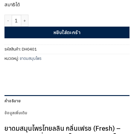
สมาธิได้
จำนวน ยาดมสมุนไพรไทยลลิน กลิ่นเฟรช ชิ้น
หยิบใส่ตะกร้า
รหัสสินค้า:
DH0401
หมวดหมู่:
ยาดมสมุนไพร
คำอธิบาย
ข้อมูลเพิ่มเติม
ยาดมสมุนไพรไทยลลิน กลิ่นเฟรช (Fresh) –