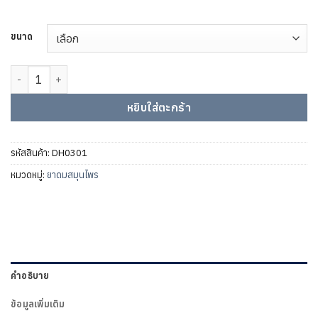
ขนาด
จำนวน ยาดมสมุนไพรไทยลลิน กลิ่นเฟรช ชิ้น
หยิบใส่ตะกร้า
รหัสสินค้า:
DH0301
หมวดหมู่:
ยาดมสมุนไพร
คำอธิบาย
ข้อมูลเพิ่มเติม