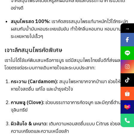
จากสมุนไพรจะช่วยให้รู้สึกผ่อนคลายและบรรเทาอาการปวดได้
อย่างดี
สมุนไพรสด 100%:
เราคัดสรรสมุนไพรแท้มาหมักไว้ใต้กระปุก
→
ผสมกับน้ำมันหอมระเหยเข้มข้น ทำให้กลิ่นหอมทน หอมนาน ไม่
ระเหยหายไปเร็วๆ
เจาะลึกสมุนไพรคัดพิเศษ
เราไม่ได้ใช้แค่พิมเสนหรือการบูร แต่มีสมุนไพรไทยชั้นดีที่ส่งผล
โดยตรงต่อระบบทางเดินหายใจและระบบประสาท:
กระวาน (Cardamom):
สมุนไพรหายากจากป่าเขา ช่วยให้ลม
หายใจสดชื่น แก้ไอ และบำรุงหัวใจ
กานพลู (Clove):
ช่วยบรรเทาอาการคัดจมูก และมีฤทธิ์ต้านเชื้อ
จุลินทรีย์
ผิวส้มโอ & มะนาว:
เติมความหอมสดชื่นแบบ Citrus ช่วยลด
ความเครียดและความเหนื่อยล้า