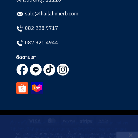
sale@thailalinherb.com
082 228 9717
082 921 4944
ติดตามเรา
Visa
MasterCard
PayPal
Stripe
Cash
เว็บไซต์นี้มีการใช้คุกกี้ โปรดยอมรับนโยบายคุกกี้เพื่อประสบการณ์การ
On
ใช้บริการที่ดีที่สุดของท่าน ท่านสามารถศึกษาวิธีการตั้งค่าการควบคุม
หน้าแรก
ผลิตภัณฑ์ของเรา
เกี่ยวกับเรา
บทความ/สาระน่ารู้
Delivery
คุกกี้ของท่านผ่าน นโยบายความเป็นส่วนตัว ของเราที่นี่
ข่าวสารและกิจกรรม
GIFT
OEM
ตัวแทนจำหน่าย
ติดต่อเรา