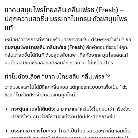
ยาดมสมุนไพรไทยลลิน กลิ่นเฟรช (Fresh) –
ปลุกความสดชื่น บรรเทาไมเกรน ด้วยสมุนไพร
แท้
เหนื่อยล้าจากการทำงาน หรือมีอาการวิงเวียนศีรษะระหว่างวัน?
ยา
ดมสมุนไพรไทยลลิน กลิ่นเฟรช (Fresh)
คือคำตอบที่ช่วยให้คุณ
กลับมาสดชื่นได้ทันที ด้วยสูตรลับเฉพาะที่สกัดจากสมุนไพรสดแท้
จนได้เอสเซนเชียลออยล์ที่หอมลึก ยาวนาน ไม่เหมือนใคร
ทำไมต้องเลือก “ยาดมไทยลลิน กลิ่นเฟรช”?
ยาดมของเราไม่ได้มีดีแค่กลิ่นหอม แต่ถูกออกแบบมาเพื่อเป็น “ตัว
ช่วย” ในชีวิตประจำวันของคนยุคใหม่:
กระตุ้นสมองให้ตื่นตัว:
เหมาะมากสำหรับใช้ในตอนเช้า หรือช่วง
บ่ายที่ง่วงนอน ช่วยให้สมองทำงานได้มีประสิทธิภาพขึ้น
บรรเทาอาการไมเกรน:
ใครที่เป็นไมเกรนบ่อยๆ กลิ่นหอมเย็น