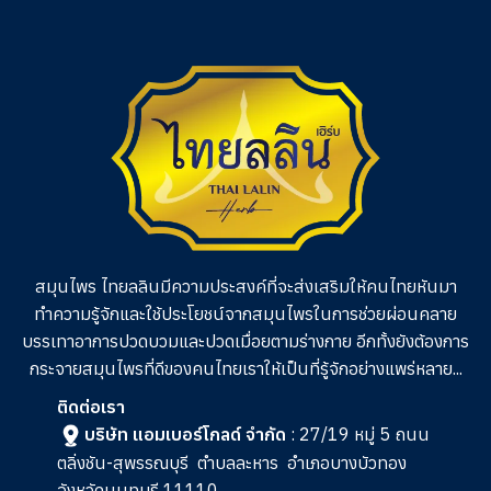
5
5
คะแนน
คะแนน
สมุนไพร ไทยลลินมีความประสงค์ที่จะส่งเสริมให้คนไทยหันมา
ทำความรู้จักและใช้ประโยชน์จากสมุนไพรในการช่วย
ผ่อนคลาย
บรรเทาอาการปวดบวมและปวดเมื่อยตามร่างกาย อีกทั้งยังต้องการ
กระจายสมุนไพรที่ดีของคนไทยเราให้เป็นที่รู้จักอย่างแพร่หลาย...
ติดต่อเรา
บริษัท แอมเบอร์โกลด์ จำกัด
: 27/19 หมู่ 5 ถนน
ตลิ่งชัน-สุพรรณบุรี
ตำบลละหาร
อำเภอบางบัวทอง
จังหวัดนนทบุรี 11110