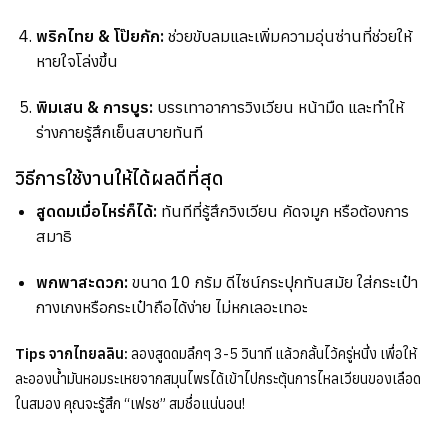
พริกไทย & โป๊ยกัก:
ช่วยขับลมและเพิ่มความอุ่นซ่านที่ช่วยให้
หายใจโล่งขึ้น
พิมเสน & การบูร:
บรรเทาอาการวิงเวียน หน้ามืด และทำให้
ร่างกายรู้สึกเย็นสบายทันที
วิธีการใช้งานให้ได้ผลดีที่สุด
สูดดมเมื่อไหร่ก็ได้:
ทันทีที่รู้สึกวิงเวียน คัดจมูก หรือต้องการ
สมาธิ
พกพาสะดวก:
ขนาด 10 กรัม ดีไซน์กระปุกทันสมัย ใส่กระเป๋า
กางเกงหรือกระเป๋าถือได้ง่าย ไม่หกเลอะเทอะ
Tips จากไทยลลิน:
ลองสูดดมลึกๆ 3-5 วินาที แล้วกลั้นไว้ครู่หนึ่ง เพื่อให้
ละอองน้ำมันหอมระเหยจากสมุนไพรได้เข้าไปกระตุ้นการไหลเวียนของเลือด
ในสมอง คุณจะรู้สึก “เฟรช” สมชื่อแน่นอน!