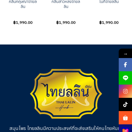
กลิ่นกฤษณาไทยล
กลิ่นสาวหลงไทยล
โนกิไทยลลิน
ลิน
ลิน
ให้
฿
1,990.00
ให้
฿
1,990.00
ให้
฿
1,990.00
คะแนน
คะแนน
คะแนน
0
0
0
ตั้งแต่
ตั้งแต่
ตั้งแต่
1-
1-
1-
5
5
5
คะแนน
คะแนน
คะแนน
→
สมุนไพร ไทยลลินมีความประสงค์ที่จะส่งเสริมให้คนไทยหันมา