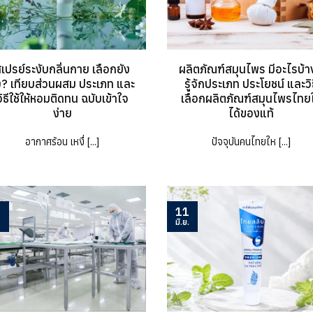
เปรย์ระงับกลิ่นกาย เลือกยัง
ผลิตภัณฑ์สมุนไพร มีอะไรบ้า
ง? เทียบส่วนผสม ประเภท และ
รู้จักประเภท ประโยชน์ และวิธ
วิธีใช้ให้หอมติดทน ฉบับเข้าใจ
เลือกผลิตภัณฑ์สมุนไพรไทยใ
ง่าย
ได้ของแท้
อากาศร้อน เหงื่ [...]
ปัจจุบันคนไทยให [...]
1
11
.
มิ.ย.