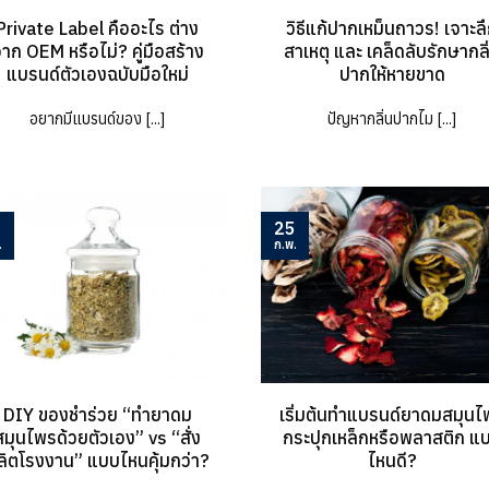
Private Label คืออะไร ต่าง
วิธีแก้ปากเหม็นถาวร! เจาะล
าก OEM หรือไม่? คู่มือสร้าง
สาเหตุ และ เคล็ดลับรักษากลิ
แบรนด์ตัวเองฉบับมือใหม่
ปากให้หายขาด
อยากมีแบรนด์ของ [...]
ปัญหากลิ่นปากไม [...]
5
25
.
ก.พ.
DIY ของชำร่วย “ทำยาดม
เริ่มต้นทำแบรนด์ยาดมสมุนไ
สมุนไพรด้วยตัวเอง” vs “สั่ง
กระปุกเหล็กหรือพลาสติก แ
ลิตโรงงาน” แบบไหนคุ้มกว่า?
ไหนดี?