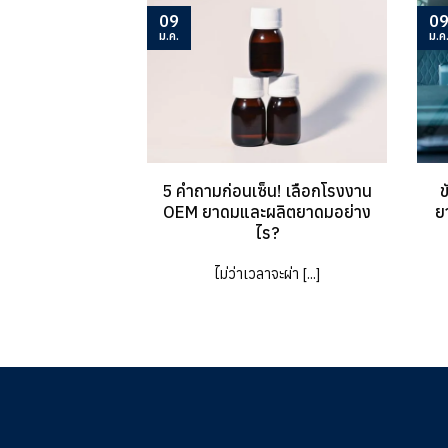
09
0
ม.ค.
ม.ค
5 คำถามก่อนเซ็น! เลือกโรงงาน
ข
OEM ยาดมและผลิตยาดมอย่าง
ย
ไร?
ไม่ว่าเวลาจะผ่า [...]