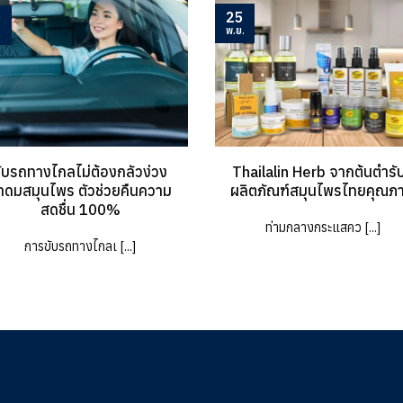
25
9
พ.ย.
.
ับรถทางไกลไม่ต้องกลัวง่วง
Thailalin Herb จากต้นตำรับส
าดมสมุนไพร ตัวช่วยคืนความ
ผลิตภัณฑ์สมุนไพรไทยคุณภ
สดชื่น 100%
ท่ามกลางกระแสคว [...]
การขับรถทางไกลเ [...]