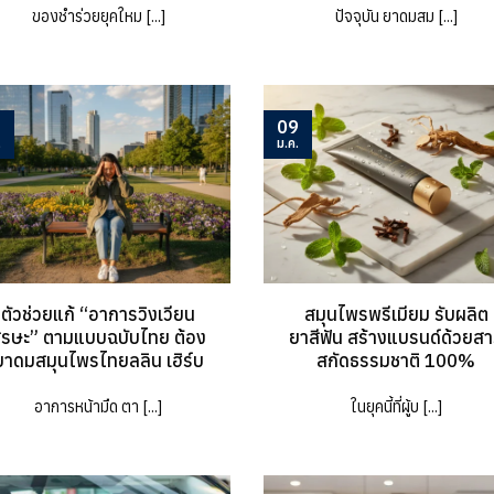
ของชำร่วยยุคใหม [...]
ปัจจุบัน ยาดมสม [...]
5
09
.
ม.ค.
ตัวช่วยแก้ “อาการวิงเวียน
สมุนไพรพรีเมียม รับผลิต
ีรษะ” ตามแบบฉบับไทย ต้อง
ยาสีฟัน สร้างแบรนด์ด้วยส
ยาดมสมุนไพรไทยลลิน​ เฮิร์บ​
สกัดธรรมชาติ 100%
อาการหน้ามืด ตา [...]
ในยุคนี้ที่ผู้บ [...]