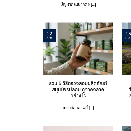
ปัญหากลิ่นปากตอ [...]
12
1
ก.พ.
ม.ค
รวม 5 วิธีตรวจสอบผลิตภัณฑ์
สมุนไพรปลอม ดูจากฉลาก
ศ
อย่างไร
เทรนด์สุขภาพที่ [...]