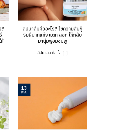
ง?
ลิปบาล์มคืออะไร? ไขความลับกู้
ี
ริมฝีปากแห้ง แตก ลอก ให้กลับ
ห้
มานุ่มฟูอมชมพู
ลิปบาล์ม คือ ไอ [...]
13
พ.ค.