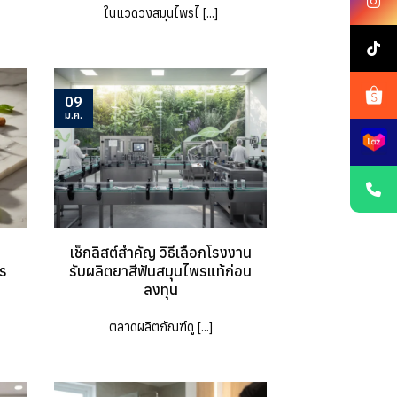
ในแวดวงสมุนไพรไ [...]
09
ม.ค.
เช็กลิสต์สำคัญ วิธีเลือกโรงงาน
าร
รับผลิตยาสีฟันสมุนไพรแท้ก่อน
ลงทุน
ตลาดผลิตภัณฑ์ดู [...]