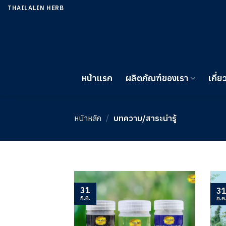
ข้าม
THAILALIN HERB
ไป
ยัง
เนื้อหา
หน้าแรก
ผลิตภัณฑ์ของเรา
เกี่ย
หน้าหลัก
/
บทความ/สาระน่ารู้
31
3
ก.ค.
ก.ค