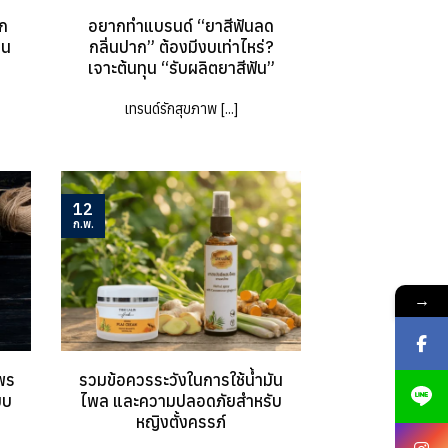
ึก
อยากทำแบรนด์ “ยาสีฟันลด
่น
กลิ่นปาก” ต้องมีงบเท่าไหร่?
เจาะต้นทุน “รับผลิตยาสีฟัน”
เทรนด์รักสุขภาพ [...]
12
ก.พ.
→
พร
รวมข้อควรระวังในการใช้น้ำมัน
บบ
ไพล และความปลอดภัยสำหรับ
หญิงตั้งครรภ์