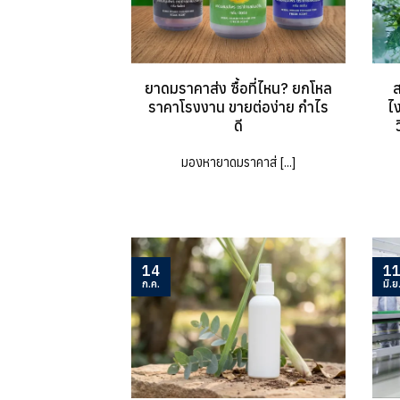
ยาดมราคาส่ง ซื้อที่ไหน? ยกโหล
ส
ราคาโรงงาน ขายต่อง่าย กำไร
ไ
ดี
มองหายาดมราคาส่ [...]
14
1
ก.ค.
มิ.ย