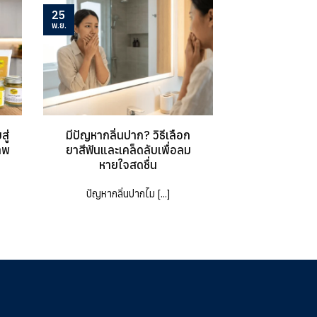
25
พ.ย.
ู่
มีปัญหากลิ่นปาก? วิธีเลือก
าพ
ยาสีฟันและเคล็ดลับเพื่อลม
หายใจสดชื่น
ปัญหากลิ่นปากไม [...]