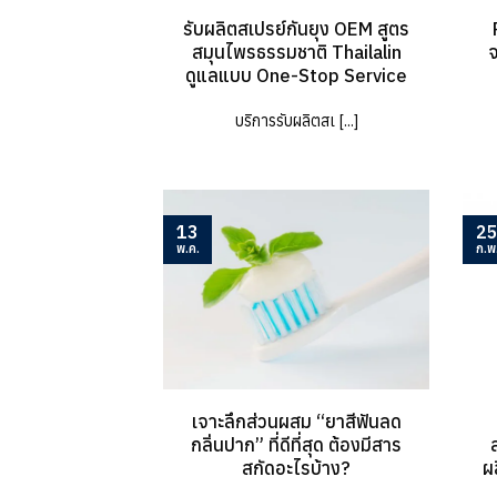
รับผลิตสเปรย์กันยุง OEM สูตร
สมุนไพรธรรมชาติ Thailalin
จ
ดูแลแบบ One-Stop Service
บริการรับผลิตสเ [...]
13
2
พ.ค.
ก.พ
เจาะลึกส่วนผสม “ยาสีฟันลด
กลิ่นปาก” ที่ดีที่สุด ต้องมีสาร
สกัดอะไรบ้าง?
ผ