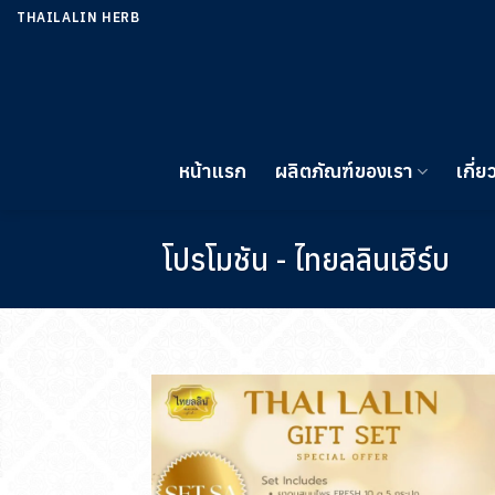
ข้าม
THAILALIN HERB
ไป
ยัง
เนื้อหา
หน้าแรก
ผลิตภัณฑ์ของเรา
เกี่ย
โปรโมชัน - ไทยลลินเฮิร์บ