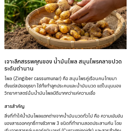
เจาะลึกสรรพคุณของ น้ำมันไพล สมุนไพรคลายปวด
ระดับตำนาน
ไพล (Zingiber cassumunar) คือ สมุนไพรคู่เรือนคนไทยมา
ตั้งแต่สมัยอยุธยา ใช้ทั้งทำลูกประคบและน้ำมันนวด แต่ในมุมมอง
วิทยาศาสตร์นั้นน้ำมันไพลมีดีมากกว่าแค่ความเชื่อ
สารสำคัญ
สิ่งที่ทำให้น้ำมันไพลแตกต่างจากน้ำมันนวดทั่วไป คือ ความเข้มข้น
ของสารออกฤทธิ์ทางชีวภาพ 3 ชนิดที่ทำงานสอดประสานกัน โดย
เริ่มจากสารกลุ่มเคอร์คูมินอยด์ (Curcuminoids) และสารสำคัญ