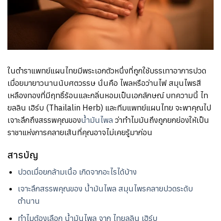
ในตำราแพทย์แผนไทยมีพระเอกตัวหนึ่งที่ถูกใช้บรรเทาอาการปวด
เมื่อยมายาวนานนับศตวรรษ นั่นคือ ไพลหรือว่านไฟ สมุนไพรสี
เหลืองทองที่มีฤทธิ์ร้อนและกลิ่นหอมเป็นเอกลักษณ์ บทความนี้ ไท
ยลลิน เฮิร์บ (Thailalin Herb) และทีมแพทย์แผนไทย จะพาคุณไป
เจาะลึกถึงสรรพคุณของ
น้ำมันไพล
ว่าทำไมมันถึงถูกยกย่องให้เป็น
ราชาแห่งการคลายเส้นที่คุณอาจไม่เคยรู้มาก่อน
สารบัญ
ปวดเมื่อยกล้ามเนื้อ เกิดจากอะไรได้บ้าง
เจาะลึกสรรพคุณของ น้ำมันไพล สมุนไพรคลายปวดระดับ
ตำนาน
ทำไมต้องเลือก น้ำมันไพล จาก ไทยลลิน​ เฮิร์บ​