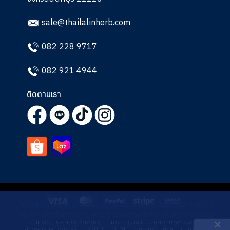
sale@thailalinherb.com
082 228 9717
082 921 4944
ติดตามเรา
Visa
MasterCard
PayPal
Stripe
Cash
เว็บไซต์นี้มีการใช้คุกกี้ โปรดยอมรับนโยบายคุกกี้เพื่อประสบการณ์การ
On
ใช้บริการที่ดีที่สุดของท่าน ท่านสามารถศึกษาวิธีการตั้งค่าการควบคุม
หน้าแรก
ผลิตภัณฑ์ของเรา
เกี่ยวกับเรา
บทความ/สาระน่ารู้
Delivery
คุกกี้ของท่านผ่าน นโยบายความเป็นส่วนตัว ของเราที่นี่
ข่าวสารและกิจกรรม
GIFT
OEM
ตัวแทนจำหน่าย
ติดต่อเรา