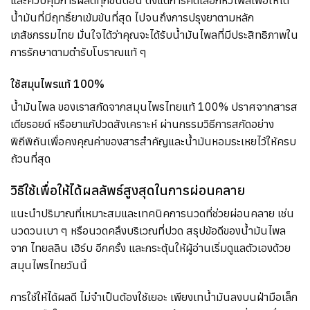
น้ำมันที่มีฤทธิ์ยาเข้มข้นที่สุด ไปจนถึงการปรุงยาตามหลัก
เภสัชกรรมไทย มั่นใจได้ว่าคุณจะได้รับน้ำมันไพลที่มีประสิทธิภาพใน
การรักษาตามตำรับโบราณแท้ ๆ
ใช้สมุนไพรแท้ 100%
น้ำมันไพล ของเราสกัดจากสมุนไพรไทยแท้ 100% ปราศจากสารส
เตียรอยด์ หรือยาแก้ปวดสังเคราะห์ ผ่านกรรมวิธีการสกัดอย่าง
พิถีพิถันเพื่อคงคุณค่าของสารสำคัญและน้ำมันหอมระเหยไว้ให้ครบ
ถ้วนที่สุด
วิธีใช้เพื่อให้ได้ผลลัพธ์สูงสุดในการผ่อนคลาย
แนะนำปริมาณที่เหมาะสมและเทคนิคการนวดที่ช่วยผ่อนคลาย เช่น
นวดวนเบา ๆ หรือนวดคลึงบริเวณที่ปวด สรุปข้อดีของน้ำมันไพล
จาก ไทยลลิน เฮิร์บ อีกครั้ง และกระตุ้นให้ผู้อ่านเริ่มดูแลตัวเองด้วย
สมุนไพรไทยวันนี้
การใช้ให้ได้ผลดี ไม่จำเป็นต้องใช้เยอะ เพียงเทน้ำมันลงบนฝ่ามือเล็ก