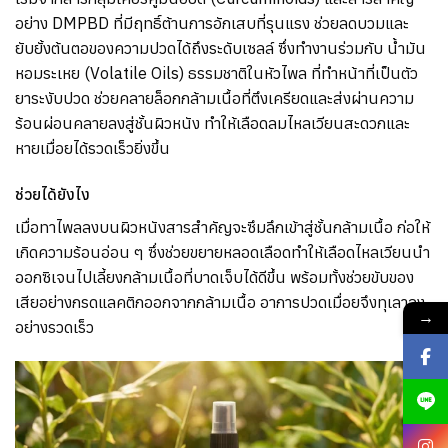
อย่าง DMPBD ที่มีฤทธิ์ต้านการอักเสบที่รุนแรง ช่วยลดบวมและ
ยับยั้งต้นตอของความปวดได้ถึงระดับเซลล์ ซึ่งทำงานร่วมกับ น้ำมัน
หอมระเหย (Volatile Oils) ธรรมชาติในหัวไพล ที่ทำหน้าที่เป็นตัว
ยาระงับปวด ช่วยคลายล็อกกล้ามเนื้อที่ตึงเครียดและส่งผ่านความ
ร้อนผ่อนคลายลงสู่ชั้นผิวหนัง ทำให้เลือดลมไหลเวียนสะดวกและ
หายเมื่อยได้รวดเร็วยิ่งขึ้น
ช่วยได้ยังไง
เมื่อทาไพลลงบนผิวหนังสารสำคัญจะซึมลึกเข้าสู่ชั้นกล้ามเนื้อ ก่อให้
เกิดความร้อนอ่อน ๆ ซึ่งช่วยขยายหลอดเลือดทำให้เลือดไหลเวียนนำ
ออกซิเจนไปเลี้ยงกล้ามเนื้อที่บาดเจ็บได้ดีขึ้น พร้อมทั้งช่วยขับของ
เสียอย่างกรดแลคติกออกจากกล้ามเนื้อ อาการปวดเมื่อยจึงทุเลาลง
→
อย่างรวดเร็ว