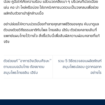
น้อย ถูมือให้เกิดความร้อน แล้วนวดคลึงเบา ๆ บริเวณที่ปวดเมื่อย
เช่น คอ บ่า ไหล่หรือน่อง ใช้เทคนิคการนวดวนเป็นวงกลมเพื่อช่วย
ผลักดันตัวยาเข้าสู่กล้ามเนื้อ
อย่าปล่อยให้ความปวดเมื่อยทำลายคุณภาพชีวิตของคุณ หันมาดูแล
ตัวเองด้วยวิถีธรรมชาติกับไพล ไทยลลิน เฮิร์บ ตัวช่วยคลายเส้นที่
แพทย์แผนไทยไว้วางใจ สั่งซื้อวันนี้เพื่อสัมผัสความผ่อนคลายที่แท้
จริง
ตัวช่วยแก้ “อาการวิงเวียนศีรษะ”
รวม 5 วิธีตรวจสอบผลิตภัณฑ์
ตามแบบฉบับไทย ต้องยาดม
สมุนไพรปลอม ดูจากฉลาก
สมุนไพรไทยลลิน​ เฮิร์บ​
อย่างไร