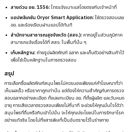
สายด่วน อย. 1556:
โทรแจ้งเบาะแสโดยตรงกับเจ้าหน้าที่
แอปพลิเคชัน Oryor Smart Application:
ใช้ตรวจสอบเลข
อย. และร้องเรียนผ่านแอปได้ทันที
สำนักงานสาธารณสุขจังหวัด (สสจ.):
หากอยู่ในส่วนภูมิภาค
สามารถแจ้งเรื่องได้ที่ สสจ. ในพื้นที่นั้น ๆ
เก็บหลักฐาน:
ถ่ายรูปผลิตภัณฑ์ ฉลาก และเก็บตัวอย่างสินค้าไว้
เพื่อใช้เป็นหลักฐานในการตรวจสอบ
สรุป
การเลือกซื้อผลิตภัณฑ์สมุนไพรไม่ควรมองเพียงแค่คำโฆษณาที่ว่า
เห็นผลเร็ว หรือราคาถูกเท่านั้น แต่ต้องให้ความสำคัญกับการตรวจ
สอบฉลากอย่างละเอียด ทั้งเลขทะเบียน อย. ที่ตั้งผู้ผลิต และวันหมด
อายุ การเสียเวลาตรวจสอบเพียงไม่กี่นาที จะช่วยให้คุณมั่นใจได้ว่า
สมุนไพรที่ดื่มหรือกินเข้าไปนั้น จะให้คุณประโยชน์ในการรักษาโรค
อย่างแท้จริง โดยไม่ทิ้งสารพิษที่เป็นอันตรายไว้ในร่างกาย