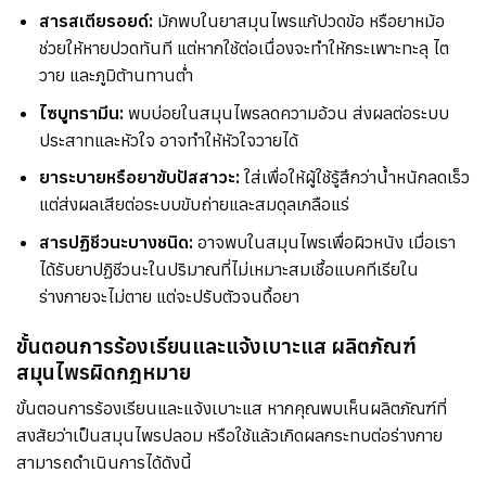
สารสเตียรอยด์:
มักพบในยาสมุนไพรแก้ปวดข้อ หรือยาหม้อ
ช่วยให้หายปวดทันที แต่หากใช้ต่อเนื่องจะทำให้กระเพาะทะลุ ไต
วาย และภูมิต้านทานต่ำ
ไซบูทรามีน:
พบบ่อยในสมุนไพรลดความอ้วน ส่งผลต่อระบบ
ประสาทและหัวใจ อาจทำให้หัวใจวายได้
ยาระบายหรือยาขับปัสสาวะ:
ใส่เพื่อให้ผู้ใช้รู้สึกว่าน้ำหนักลดเร็ว
แต่ส่งผลเสียต่อระบบขับถ่ายและสมดุลเกลือแร่
สารปฏิชีวนะบางชนิด:
อาจพบในสมุนไพรเพื่อผิวหนัง เมื่อเรา
ได้รับยาปฏิชีวนะในปริมาณที่ไม่เหมาะสมเชื้อแบคทีเรียใน
ร่างกายจะไม่ตาย แต่จะปรับตัวจนดื้อยา
ขั้นตอนการร้องเรียนและแจ้งเบาะแส ผลิตภัณฑ์
สมุนไพรผิดกฎหมาย
ขั้นตอนการร้องเรียนและแจ้งเบาะแส หากคุณพบเห็นผลิตภัณฑ์ที่
สงสัยว่าเป็นสมุนไพรปลอม หรือใช้แล้วเกิดผลกระทบต่อร่างกาย
สามารถดำเนินการได้ดังนี้