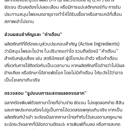
ชัดเจน ตัวเลขต้องไม่เลอะเลือน หรือมีการแปะสติกเกอร์ทับ การรับ
ประทานสมุนไพรหมดอายุอาจทำให้ได้รับเชื้อราหรือสารเคมีที่เสื่อม
สภาพเข้าไปแทน
ส่วนผสมสำคัญและ “คำเตือน”
ผลิตภัณฑ์ที่ดีต้องระบุส่วนประกอบสำคัญ (Active Ingredients)
ว่ามีสมุนไพรอะไรบ้าง ในปริมาณเท่าใด รวมถึงต้องมี “คำเตือน”
สำหรับกลุ่มเสี่ยง เช่น สตรีมีครรภ์ ผู้มีโรคประจำตัว หรือคำเตือน
เกี่ยวกับการใช้ติดต่อกันเป็นเวลานาน หากผลิตภัณฑ์ใดอ้างว่าไม่มีผล
ข้างเคียง หรือรักษาได้สารพัดโรค โดยไม่มีคำเตือน ให้ระวังไว้ว่าอาจ
เป็นโฆษณาเกินจริง
ตรวจสอบ “รูปแบบการแสดงผลของฉลาก”
ฉลากต้องพิมพ์ด้วยภาษาไทยที่อ่านง่าย ชัดเจน ไม่หลุดลอกง่าย สีสัน
และภาพประกอบต้องไม่ดูเป็นการโอ้อวดสรรพคุณเกินจริง หากเป็น
ผลิตภัณฑ์นำเข้า จะต้องมีฉลากภาษาไทยกำกับไว้เสมอตามกฎหมาย
ระมัดระวังฉลากที่มีข้อความตัดแปะ หารพิมพ์ที่เบลอ หรือการสะกด