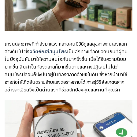
เทรนด์สุขภาพที่กำลังมาแรง หลายคนมีวิธีดูแลสุขภาพตนเองแตก
ต่างกันไป ซึ่ง
ผลิตภัณฑ์สมุนไพร
เป็นอีกทางเลือกยอดนิยมที่ผู้คน
ในปัจจุบันหันมาให้ความสนใจกันมากยิ่งขึ้น เมื่อได้รับความนิยม
มากขึ้น สินค้าในท้องตลาดก็มากขึ้นตามและคงปฏิเสธไม่ได้ว่า
สมุนไพรปลอมก็ปะปนอยู่ในท้องตลาดด้วยเช่นกัน ซึ่งหากนำมาใช้
อาจก่อให้เกิดอันตรายร้ายแรงต่อร่างกายได้ การรู้วิธีสังเกตฉลาก
อย่างละเอียดจึงเป็นด่านแรกที่ช่วยปกป้องคุณและคนที่คุณรัก