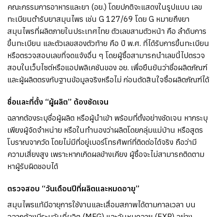
คณะกรรมการอาหารและยา (อย.) โดยปกติจะแสดงในรูปแบบ เลข
ทะเบียนตำรับยาสมุนไพร เช่น G 127/69 โดย G หมายถึงยา
สมุนไพรที่ผลิตภายในประเทศไทย ตัวเลขสามตัวหน้า คือ ลำดับการ
ขึ้นทะเบียน และตัวเลขสองตัวท้าย คือ ปี พ.ศ. ที่ได้รับการขึ้นทะเบียน
หรือตรวจสอบเลขที่จดแจ้งอื่น ๆ โดยผู้ซื้อสามารถนำเลขนี้ไปตรวจ
สอบในเว็บไซต์หรือแอปพลิเคชันของ อย. เพื่อยืนยันว่าชื่อผลิตภัณฑ์
และผู้ผลิตตรงกับฐานข้อมูลจริงหรือไม่ ก่อนตัดสินใจซื้อผลิตภัณฑ์ได้
ชื่อและที่ตั้ง “ผู้ผลิต” ต้องชัดเจน
ฉลากต้องระบุชื่อผู้ผลิต หรือผู้นำเข้า พร้อมที่ตั้งอย่างชัดเจน หากระบุ
เพียงผู้จัดจำหน่าย หรือในทำนองว่าผลิตโดยกลุ่มแม่บ้าน หรือสูตร
โบราณจากวัด โดยไม่มีที่อยู่เบอร์โทรศัพท์ที่ติดต่อได้จริง ถือว่ามี
ความเสี่ยงสูง เพราะหากเกิดผลข้างเคียง ผู้ซื้อจะไม่สามารถติดตาม
หาผู้รับผิดชอบได้
ตรวจสอบ “วันเดือนปีที่ผลิตและหมดอายุ”
สมุนไพรแท้มีอายุการใช้งานและเสื่อมสภาพได้ตามกาลเวลา บน
ฉลากต้องมีระบุวันที่ผลิต (MFG) และวันหมดอายุ (EXP) อย่าง