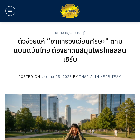
ข้าม
ไป
ยัง
เนื้อหา
บทความ/สาระน่ารู้
ตัวช่วยแก้ “อาการวิงเวียนศีรษะ” ตาม
แบบฉบับไทย ต้องยาดมสมุนไพรไทยลลิน​
เฮิร์บ​
POSTED ON
มกราคม 15, 2026
BY
THAILALIN HERB TEAM