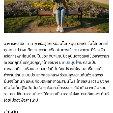
อาการหน้ามืด ตาลาย หรือรู้สึกเหมือนโลกหมุน มักเกิดขึ้นได้กับทุกที่
ทุกคน ไม่ว่าจะเกิดจากความเครียดในการทำงาน อากาศที่ร้อนจัด
หรือการพักผ่อนน้อย ในขณะที่ยาแผนปัจจุบันอาจต้องใช้เวลากว่ายา
จะออกฤทธิ์ แต่ภูมิปัญญาไทยอย่าง
ยาดมสมุนไพร
กลับเป็น
ทางออกที่รวดเร็วและปลอดภัยที่ ไม่ใช่แค่ช่วยให้หอมสดชื่น แต่ยัง
ทำงานผ่านระบบประสาทส่วนกลาง ช่วยปลุกความตื่นตัว ลดการ
มึนงงได้ทันที และนี่คือเหตุผลที่ยาดมสมุนไพร ไทยลลิน เฮิร์บ ยังคง
เป็นไอเท็มกู้ชีพอันดับต้น ๆ ด้วยกลไกธรรมชาติบำบัดจากกลิ่นหอม
ระเหย เปลี่ยนความมึนงงให้กลายเป็นความโล่งสบายได้แทบจะทันที
โดยไม่ต้องพึ่งสารเคมี
สารบัญ