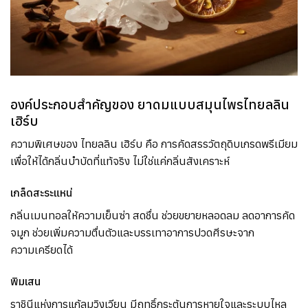
องค์ประกอบสำคัญของ ยาดมแบบสมุนไพรไทยลลิน​
เฮิร์บ​
ความพิเศษของ ไทยลลิน เฮิร์บ คือ การคัดสรรวัตถุดิบเกรดพรีเมียม
เพื่อให้ได้กลิ่นบำบัดที่แท้จริง ไม่ใช่แค่กลิ่นสังเคราะห์
เกล็ดสะระแหน่
กลิ่นเมนทอลให้ความเย็นซ่า สดชื่น ช่วยขยายหลอดลม ลดอาการคัด
จมูก ช่วยเพิ่มความตื่นตัวและบรรเทาอาการปวดศีรษะจาก
ความเครียดได้
พิมเสน
ราชินีแห่งการแก้ลมวิงเวียน มีฤทธิ์กระตุ้นการหายใจและระบบไหล