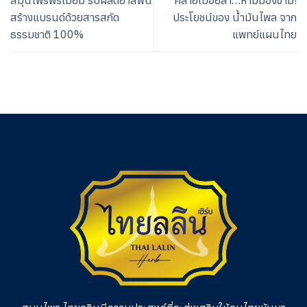
สมุนไพรพรีเมียม รับผลิตยาสีฟัน
คลายเมื่อยล้า…ห้ามมองข้าม!
สร้างแบรนด์ด้วยสารสกัด
ประโยชน์ของ น้ำมันไพล จาก
ธรรมชาติ 100%
แพทย์แผนไทย