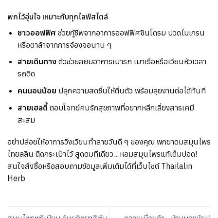
พกไว้อุ่นใจ เหมาะกับทุกไลฟ์สไตล์
ชาวออฟฟิศ
ช่วยกู้ชีพจากอาการออฟฟิศซินโดรม ปวดไมเกรน
หรือตาล้าจากการจ้องจอนาน ๆ
สายเดินทาง
ตัวช่วยสยบอาการเมารถ เมาเรือหรือเวียนหัวเวลา
รถติด
คนนอนน้อย
ปลุกความสดชื่นให้ตื่นตัว พร้อมลุยงานต่อได้ทันที
สายเฮลตี้
ตอบโจทย์คนรักสุขภาพที่อยากหลีกเลี่ยงสารเคมี
สะสม
อย่าปล่อยให้อาการวิงเวียนทำลายวันดี ๆ ของคุณ พกยาดมสมุนไพร
ไทยลลิน ติดกระเป๋าไว้ สูดดมทีเดียว…หอมสมุนไพรแท้เต็มปอด!
สนใจสั่งซื้อหรือสอบถามข้อมูลเพิ่มเติมได้ที่เว็บไซต์ Thailalin
Herb