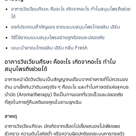
อาการวิงเวียนศีรษะ คืออะไร เกิดจากอะไร ทำไมสมุนไพรถึงช่วย
ได้
องค์ประกอบสำคัญของ ยาดมแบบสมุนไพรไทยลลิน​ เฮิร์บ​
วิธีใช้ยาดมแบบสมุนไพรอย่างถูกต้องและปลอดภัย
เแนะนำยาดมไทยลลิน​ เฮิร์บ​ กลิ่น Fresh
อาการวิงเวียนศีรษะ คืออะไร เกิดจากอะไร ทำไม
สมุนไพรถึงช่วยได้
อาการหน้ามืดวิงเวียนเป็นสัญญาณเตือนจากร่างกายที่ไม่ควรมอง
ข้าม มาเช็กกันว่าต้นเหตุจริง ๆ คืออะไร และทำไมศาสตร์แห่งสุคนธ
บำบัด (Aromatherapy) จึงเป็นทางออกที่รวดเร็วและปลอดภัย
ที่สุดในการกู้คืนสติของคุณในยามฉุกเฉิน
สาเหตุ
อาการวิงเวียนศีรษะ มักเกิดจากเลือดไปเลี้ยงสมองไม่เพียงพอ
ชั่วคราว ความดันโลหิตต่ำ หรือความผิดปกติของระบบการทรงตัว