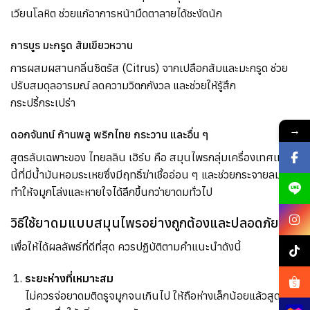
เวียนโลหิต ช่วยแก้อาการหน้ามืดตาลายได้ชะงัดนัก
การบูร มะกรูด ส้มเขียวหวาน
การผสมผสานกลิ่นซิตรัส (Citrus) จากเปลือกส้มและมะกรูด ช่วย
ปรับสมดุลอารมณ์ ลดความวิตกกังวล และช่วยให้รู้สึก
กระปรี้กระเปร่า
→
ดอกจันทน์ ก้านพลู พริกไทย กระวาน และอื่น ๆ
สูตรลับเฉพาะของ ไทยลลิน เฮิร์บ คือ สมุนไพรกลุ่มเครื่องเทศเหล่า
นี้ที่มีน้ำมันหอมระเหยซึ่งมีฤทธิ์ฆ่าเชื้ออ่อน ๆ และช่วยกระจายลม
ทำให้จมูกโล่งและหายใจได้ลึกขึ้นกว่ายาดมทั่วไป
วิธีใช้ยาดมแบบสมุนไพรอย่างถูกต้องและปลอดภัย
เพื่อให้ได้ผลลัพธ์ที่ดีที่สุด ควรปฏิบัติตามคำแนะนำดังนี้
ระยะห่างที่เหมาะสม
ไม่ควรจ่อยาดมติดรูจมูกจนเกินไป ให้ถือห่างเล็กน้อยแล้วสูดดม