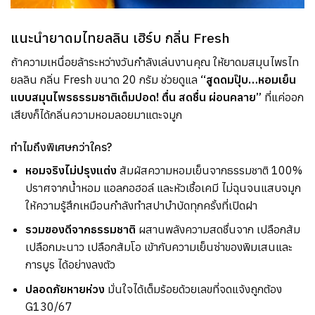
แนะนำยาดมไทยลลิน เฮิร์บ กลิ่น Fresh
ถ้าความเหนื่อยล้าระหว่างวันกำลังเล่นงานคุณ ให้ยาดมสมุนไพรไท
ยลลิน กลิ่น Fresh ขนาด 20 กรัม ช่วยดูแล
“สูดดมปุ๊บ…หอมเย็น
แบบสมุนไพรธรรมชาติเต็มปอด! ตื่น สดชื่น ผ่อนคลาย”
ที่แค่ออก
เสียงก็ได้กลิ่นความหอมลอยมาแตะจมูก
ทำไมถึงพิเศษกว่าใคร?
หอมจริงไม่ปรุงแต่ง
สัมผัสความหอมเย็นจากธรรมชาติ 100%
ปราศจากน้ำหอม แอลกอฮอล์ และหัวเชื้อเคมี ไม่ฉุนจนแสบจมูก
ให้ความรู้สึกเหมือนกำลังทำสปาบำบัดทุกครั้งที่เปิดฝา
รวมของดีจากธรรมชาติ
ผสานพลังความสดชื่นจาก เปลือกส้ม
เปลือกมะนาว เปลือกส้มโอ เข้ากับความเย็นซ่าของพิมเสนและ
การบูร ได้อย่างลงตัว
ปลอดภัยหายห่วง
มั่นใจได้เต็มร้อยด้วยเลขที่จดแจ้งถูกต้อง
G130/67