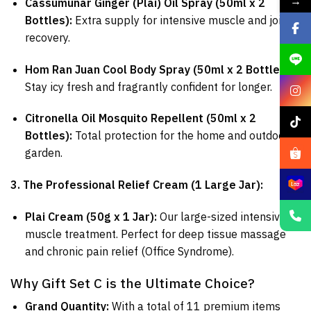
→
Cassumunar Ginger (Plai) Oil Spray (50ml x 2
Bottles):
Extra supply for intensive muscle and joint
recovery.
Hom Ran Juan Cool Body Spray (50ml x 2 Bottles):
Stay icy fresh and fragrantly confident for longer.
Citronella Oil Mosquito Repellent (50ml x 2
Bottles):
Total protection for the home and outdoor
garden.
3. The Professional Relief Cream (1 Large Jar):
Plai Cream (50g x 1 Jar):
Our large-sized intensive
muscle treatment. Perfect for deep tissue massage
and chronic pain relief (Office Syndrome).
Why Gift Set C is the Ultimate Choice?
Grand Quantity:
With a total of 11 premium items