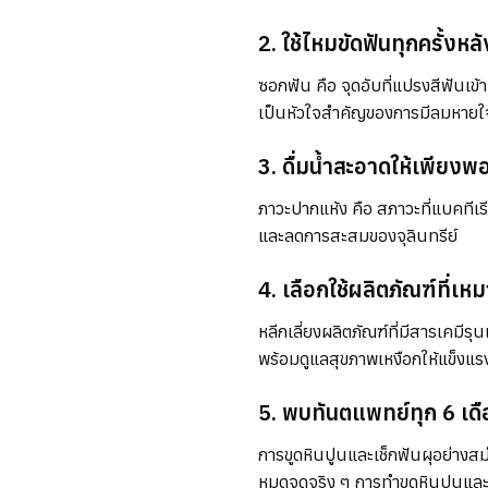
2. ใช้ไหมขัดฟันทุกครั้งหล
ซอกฟัน คือ จุดอับที่แปรงสีฟันเข้
เป็นหัวใจสำคัญของการมีลมหายใ
3. ดื่มน้ำสะอาดให้เพียงพ
ภาวะปากแห้ง
คือ สภาวะที่แบคทีเร
และลดการสะสมของจุลินทรีย์
4. เลือกใช้ผลิตภัณฑ์ที่เห
หลีกเลี่ยงผลิตภัณฑ์ที่มีสารเคมี
พร้อมดูแลสุขภาพเหงือกให้แข็งแ
5. พบทันตแพทย์ทุก 6 เดื
การขูดหินปูนและเช็กฟันผุอย่างส
หมดจดจริง ๆ การทำขูดหินปูนและ