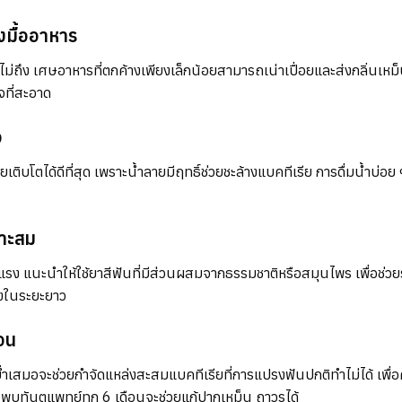
ังมื้ออาหาร
าไม่ถึง เศษอาหารที่ตกค้างเพียงเล็กน้อยสามารถเน่าเปื่อยและส่งกลิ่นเหม
จที่สะอาด
อ
ียเติบโตได้ดีที่สุด เพราะน้ำลายมีฤทธิ์ช่วยชะล้างแบคทีเรีย การดื่มน้ำบ่อ
มาะสม
รุนแรง แนะนำให้ใช้ยาสีฟันที่มีส่วนผสมจากธรรมชาติหรือสมุนไพร เพื่อช่ว
รงในระยะยาว
อน
ม่ำเสมอจะช่วยกำจัดแหล่งสะสมแบคทีเรียที่การแปรงฟันปกติทำไม่ได้ เพื่
พบทันตแพทย์ทุก 6 เดือนจะช่วยแก้ปากเหม็น ถาวรได้