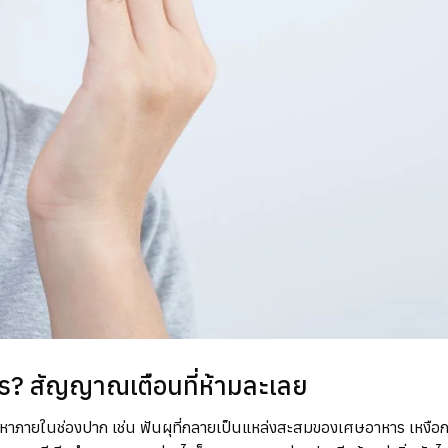
ไร? สัญญาณเตือนที่ห้ามละเลย
หาภายในช่องปาก เช่น ฟันผุที่กลายเป็นแหล่งสะสมของเศษอาหาร เหงือก