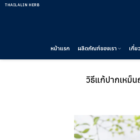
ข้าม
THAILALIN HERB
ไป
ยัง
เนื้อหา
หน้าแรก
ผลิตภัณฑ์ของเรา
เกี่ย
วิธีแก้ปากเหม็น