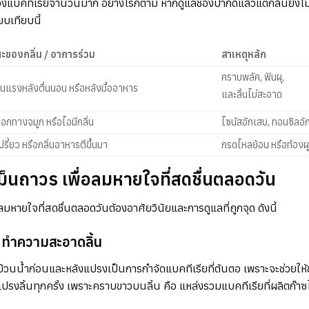
่ของแบคทีเรียจำนวนมาก อย่างไรก็ตาม หากดูแลช่องปากดีแล้วแต่กลิ่นยัง
ยบเทียบนี้
ะของกลิ่น / อาการร่วม
สาเหตุหลัก
คราบพลัค, ฟันผุ,
นรุนแรงหลังตื่นนอน หรือหลังมื้ออาหาร
และลิ้นไม่สะอาด
นออกทางจมูก หรือไอมีกลิ่น
ไซนัสอักเสบ, ทอนซิลอัก
เปรี้ยว หรือกลิ่นอาหารตีขึ้นมา
กรดไหลย้อน หรือท้องผูก
ม็นถาวร เพื่อลมหายใจที่สดชื่นตลอดวัน
มหายใจที่สดชื่นตลอดวันต้องอาศัยวินัยและการดูแลที่ถูกจุด ดังนี้
 ทำความสะอาดลิ้น
วนน้ำก่อนและหลังแปรงเป็นการกำจัดแบคทีเรียที่ต้นตอ เพราะจะช่วยให้
รงลิ้นทุกครั้ง เพราะคราบขาวบนลิ้น คือ แหล่งรวมแบคทีเรียที่ผลิตก๊าซไข่