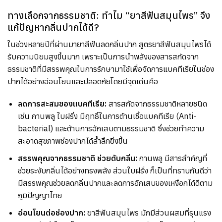
ทางเลือกจากธรรมชาติ: ทำไม “ยาสีฟันสมุนไพร” จึง
แก้ปัญหากลิ่นปากได้ดี?
ในช่วงหลายปีที่ผ่านมายาสีฟันลดกลิ่นปาก สูตรยาสีฟันสมุนไพรได้
รับความนิยมสูงขึ้นมาก เพราะเป็นการนำพลังของสารสกัดจาก
ธรรมชาติที่มีสรรพคุณในการรักษามาใช้เพื่อจัดการแบคทีเรียในช่อง
ปากได้อย่างอ่อนโยนและปลอดภัยโดยมีจุดเด่นคือ
ลดการสะสมของแบคทีเรีย:
สารสกัดจากธรรมชาติหลายชนิด
เช่น กานพลู ใบฝรั่ง มีฤทธิ์ในการต้านเชื้อแบคทีเรีย (Anti-
bacterial) และต้านการอักเสบตามธรรมชาติ ซึ่งช่วยทำความ
สะอาดสุขภาพช่องปากได้ล้ำลึกยิ่งขึ้น
สรรพคุณจากธรรมชาติ ช่วยดับกลิ่น:
กานพลู มีสารสำคัญที่
ช่วยระงับกลิ่นได้อย่างทรงพลัง ส่วนใบฝรั่ง ก็เป็นที่ทราบกันดีว่า
มีสรรพคุณช่วยลดกลิ่นปากและลดการอักเสบของเหงือกได้ดีตาม
ภูมิปัญญาไทย
อ่อนโยนต่อช่องปาก:
ยาสีฟันสมุนไพร มักมีส่วนผสมที่รุนแรง