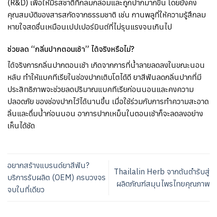
(R&D) เพื่อให้มีรสชาติที่กลมกล่อมและถูกปากมากขึ้น โดยยังคง
คุณสมบัติของสารสกัดจากธรรมชาติ เช่น กานพลูที่ให้ความรู้สึกลม
หายใจสดชื่นเหมือนเปปเปอร์มินต์ที่ไม่รุนแรงจนเกินไป
ช่วยลด “กลิ่นปากตอนเช้า” ได้จริงหรือไม่?
ได้จริงการกลิ่นปากตอนเช้า เกิดจากการที่น้ำลายลดลงในขณะนอน
หลับ ทำให้แบคทีเรียในช่องปากเติบโตได้ดี ยาสีฟันลดกลิ่นปากที่มี
ประสิทธิภาพจะช่วยลดปริมาณแบคทีเรียก่อนนอนและคงความ
ปลอดภัย ของช่องปากไว้ได้นานขึ้น เมื่อใช้ร่วมกับการทำความสะอาด
ลิ้นและดื่มน้ำก่อนนอน อาการปากเหม็นในตอนเช้าก็จะลดลงอย่าง
เห็นได้ชัด
อยากสร้างแบรนด์ยาสีฟัน?
Thailalin Herb จากต้นตำรับสู่
บริการรับผลิต (OEM) ครบวงจร
ผลิตภัณฑ์สมุนไพรไทยคุณภาพ
จบในที่เดียว