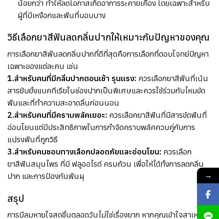
น้อยกว่า ทำให้ลดโอกาสเกิดอาการระคายเคือง โดยเฉพาะสำหรับ
ผู้ที่มีเหงือกและฟันที่บอบบาง
วิธีเลือกยาสีฟันลดกลิ่นปากให้เหมาะกับปัญหาของคุณ
การเลือกยาสีฟันลดกลิ่นปากที่ดีที่สุดคือการเลือกที่ตอบโจทย์ปัญหา
เฉพาะของแต่ละคน เช่น
1.สำหรับคนที่มีกลิ่นปากตอนเช้า รุนแรง:
ควรเลือกยาสีฟันที่เน้น
สารยับยั้งแบคทีเรียในช่องปากเป็นพิเศษและควรใช้ร่วมกับไหมขัด
ฟันและที่ทำความสะอาดลิ้นก่อนนอน
2.สำหรับคนที่มีคราบพลัคเยอะ:
ควรเลือกยาสีฟันที่มีสารขัดฟันที่
อ่อนโยนแต่มีประสิทธิภาพในการกำจัดคราบพลัคควบคู่กับการ
แปรงฟันที่ถูกวิธี
3.สำหรับคนชอบทางเลือกปลอดภัยและอ่อนโยน:
ควรเลือก
ยาสีฟันสมุนไพร ที่มี ฟลูออไรด์ ครบถ้วน เพื่อให้ได้ทั้งการลดกลิ่น
→
ปาก และการป้องกันฟันผุ
สรุป
การมีลมหายใจสดชื่นตลอดวันไม่ใช่เรื่องยาก หากคุณเข้าใจสาเหตุ