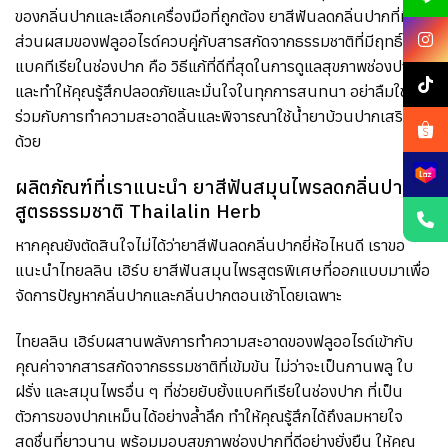
ของกลิ่นปากและเลือกเครื่องมือที่ถูกต้อง ยาสีฟันลดกลิ่นปากที่มี
ส่วนผสมของฟลูออไรด์ควบคู่กับสารสกัดจากธรรมชาติที่มีฤทธิ์ต้าน
แบคทีเรียในช่องปาก คือ วิธีแก้ที่ดีที่สุดในการดูแลสุขภาพช่องปาก
และทำให้คุณรู้สึกปลอดภัยและมั่นใจในทุกการสนทนา อย่าลืมใช้
ร่วมกับการทำความสะอาดลิ้นและพิจารณาใช้น้ำยาบ้วนปากเสริม
ด้วย
ผลิตภัณฑ์ที่เราแนะนำ ยาสีฟันสมุนไพรลดกลิ่นปาก
สูตรธรรมชาติ Thailalin Herb
หากคุณยังตัดสินใจไม่ได้ว่ายาสีฟันลดกลิ่นปากยี่ห้อไหนดี เราขอ
แนะนำไทยลลิน เฮิร์บ ยาสีฟันสมุนไพรสูตรพิเศษที่ออกแบบมาเพื่อ
จัดการปัญหากลิ่นปากและกลิ่นปากตอนเช้าโดยเฉพาะ
ไทยลลิน เฮิร์บผสานพลังการทำความสะอาดของฟลูออไรด์เข้ากับ
คุณค่าจากสารสกัดจากธรรมชาติที่เข้มข้น ไม่ว่าจะเป็นกานพลู ใบ
ฝรั่ง และสมุนไพรอื่น ๆ ที่ช่วยยับยั้งแบคทีเรียในช่องปาก ที่เป็น
ตัวการของปากเหม็นได้อย่างล้ำลึก ทำให้คุณรู้สึกได้ถึงลมหายใจ
สดชื่นที่ยาวนาน พร้อมมอบสุขภาพช่องปากที่ดีอย่างยั่งยืน ให้คุณ