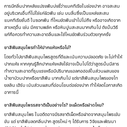
การมีกลิ่นปากหลังแปรงฟันบ่งชี้ว่าแบคทีเรียในช่องปาก อาจสะสม
อยู่บริเวณอื่นที่ไม่ใช่แค่ผิวฟัน เช่น บนลิ้นซึ่งเป็นแหล่งสะสม
แบคทีเรียชั้นดี ในซอกฟัน ที่ไหมขัดฟันเข้าไปไม่ถึง หรืออาจเกิดจาก
สาเหตุอื่น เช่น มีคราบพลัค หรือหินปูนสะสมมากเกินไป ดังนั้นวิธี
แก้คือควรทำความสะอาดลิ้นและใช้ไหมขัดฟันร่วมด้วยทุกครั้ง
ยาสีฟันสมุนไพรทำให้ปากแห้งหรือไม่?
โดยทั่วไปยาสีฟันสมุนไพรสูตรที่ดีและเน้นความปลอดภัย จะไม่ทำให้
ปากแห้ง หากคุณรู้สึกปากแห้งหลังใช้อาจเป็นไปได้ว่าสูตรนั้นมีสาร
ทำความสะอาดที่รุนแรงหรือมีปริมาณแอลกอฮอล์ในส่วนผสมของ
น้ำยาบ้วนปากหรือยาสีฟัน มากเกินไป แต่ยาสีฟันสมุนไพรของไท
ยลลิน เฮิร์บ เน้นส่วนผสมที่อ่อนโยนต่อช่องปาก ทำให้ลดโอกาสเกิด
อาการนี้
ยาสีฟันสมุนไพรรสชาติเป็นอย่างไร? จะเผ็ดหรือฝาดไหม?
ยาสีฟันสมุนไพร ในอดีตอาจมีรสชาติเผ็ดหรือฝาดจากสมุนไพรเข้ม
ข้น แต่ ยาสีฟันลดกลิ่นปาก สูตรใหม่ ๆ ได้รับการ วิจัยและพัฒนา