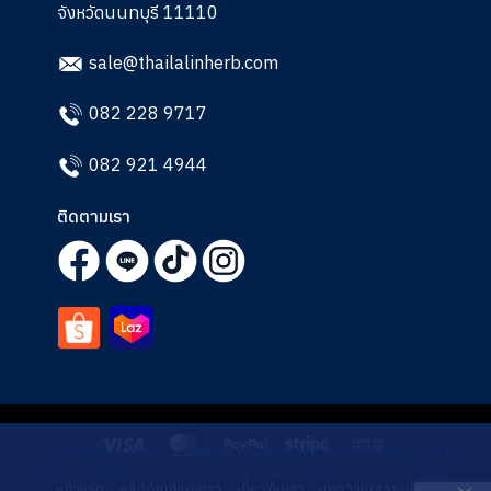
จังหวัดนนทบุรี 11110
sale@thailalinherb.com
082 228 9717
082 921 4944
ติดตามเรา
Visa
MasterCard
PayPal
Stripe
Cash
เว็บไซต์นี้มีการใช้คุกกี้ โปรดยอมรับนโยบายคุกกี้เพื่อประสบการณ์การ
On
ใช้บริการที่ดีที่สุดของท่าน ท่านสามารถศึกษาวิธีการตั้งค่าการควบคุม
หน้าแรก
ผลิตภัณฑ์ของเรา
เกี่ยวกับเรา
บทความ/สาระน่ารู้