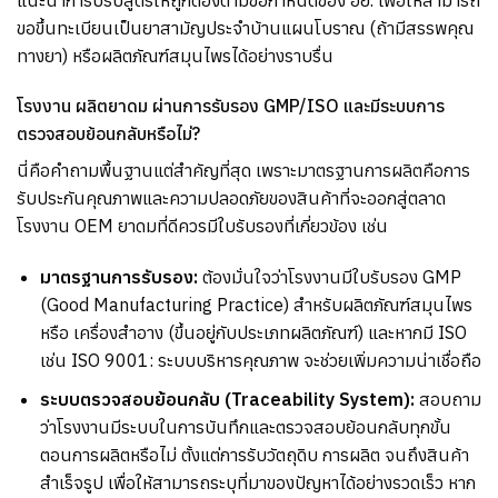
ขอขึ้นทะเบียนเป็นยาสามัญประจำบ้านแผนโบราณ
(
ถ้ามีสรรพคุณ
ทางยา
)
หรือผลิตภัณฑ์สมุนไพรได้อย่างราบรื่น
โรงงาน ผลิตยาดม ผ่านการรับรอง
GMP/ISO
และมีระบบการ
ตรวจสอบย้อนกลับหรือไม่
?
นี่คือคำถามพื้นฐานแต่สำคัญที่สุด เพราะมาตรฐานการผลิตคือการ
รับประกันคุณภาพและความปลอดภัยของสินค้าที่จะออกสู่ตลาด
โรงงาน
OEM
ยาดมที่ดีควรมีใบรับรองที่เกี่ยวข้อง เช่น
มาตรฐานการรับรอง
:
ต้องมั่นใจว่าโรงงานมีใบรับรอง
GMP
(Good Manufacturing Practice)
สำหรับผลิตภัณฑ์สมุนไพร
หรือ เครื่องสำอาง
(
ขึ้นอยู่กับประเภทผลิตภัณฑ์
)
และหากมี
ISO
เช่น
ISO 9001:
ระบบบริหารคุณภาพ จะช่วยเพิ่มความน่าเชื่อถือ
ระบบตรวจสอบย้อนกลับ
(Traceability System):
สอบถาม
ว่าโรงงานมีระบบในการบันทึกและตรวจสอบย้อนกลับทุกขั้น
ตอนการผลิตหรือไม่ ตั้งแต่การรับวัตถุดิบ การผลิต จนถึงสินค้า
สำเร็จรูป เพื่อให้สามารถระบุที่มาของปัญหาได้อย่างรวดเร็ว หาก