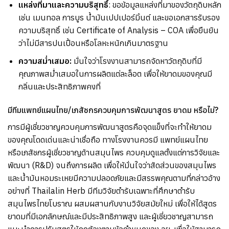
แหล่งที่มาและความบริสุทธิ์
:
ขอข้อมูลแหล่งที่มาของวัตถุดิบหลัก
เช่น เมนทอล การบูร น้ำมันเปปเปอร์มิ้นต์ และขอเอกสารรับรอง
ความบริสุทธิ์ เช่น
Certificate of Analysis – COA
เพื่อยืนยัน
ว่าไม่มีสารปนเปื้อนหรือโลหะหนักเกินมาตรฐาน
ความสม่ำเสมอ
:
มั่นใจว่าโรงงานสามารถจัดหาวัตถุดิบที่มี
คุณภาพสม่ำเสมอในการผลิตแต่ละล็อต เพื่อให้ยาดมของคุณมี
กลิ่นและประสิทธิภาพคงที่
มีทีมแพทย์แผนไทย
/
เภสัชกรควบคุมการพัฒนาสูตร ยาดม หรือไม่
?
การมีผู้เชี่ยวชาญควบคุมการพัฒนาสูตรคือจุดแข็งที่จะทำให้ยาดม
ของคุณโดดเด่นและน่าเชื่อถือ ทางโรงงานควรมี แพทย์แผนไทย
หรือเภสัชกรผู้เชี่ยวชาญด้านสมุนไพร ควบคุมดูแลตั้งแต่การวิจัยและ
พัฒนา
(R&D)
จนถึงการผลิต เพื่อให้มั่นใจว่าสัดส่วนของสมุนไพร
และน้ำมันหอมระเหยมีความปลอดภัยและมีสรรพคุณตามที่กล่าวอ้าง
อย่างที่
Thailalin Herb
มีทีมวิจัยตำรับเฉพาะที่ศึกษาตำรับ
สมุนไพรไทยโบราณ ผสมผสานกับงานวิจัยสมัยใหม่ เพื่อให้ได้สูตร
ยาดมที่มีเอกลักษณ์และมีประสิทธิภาพสูง และผู้เชี่ยวชาญสามารถ
แนะนำการปรับสูตรให้ถูกต้องตามข้อกำหนดของ อย
.
เพื่อให้สามารถ