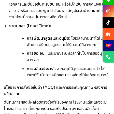
เอกสารและยื่นขอขึ้นทะเบียน อย
.
หรือไม่
?
เช่น การจดแจ้งเครื่อง
สำอาง หรือการขออนุญาตตำรับยาสามัญประจำบ้าน และมีค่าใช้
จ่ายส่วนนี้รวมอยู่ในราคาผลิตหรือไม่
ระยะเวลา
(Lead Time):
การพัฒนาสูตรและอนุมัติ
:
ใช้เวลานานเท่าใดในการ
พัฒนา ปรับปรุงสูตรและได้รับอนุมัติจากคุณ
การขอ อย
.:
ประมาณระยะเวลาที่ใช้ในการขออนุญาต
จาก อย
.
การผลิตจริง
:
หลังจากอนุมัติสูตรและ อย
.
แล้ว ใช้
เวลากี่วันในการผลิตและบรรจุภัณฑ์ให้เสร็จสมบูรณ์
นโยบายการสั่งซื้อขั้นต่ำ
(MOQ)
และการประกันคุณภาพหลังการ
ผลิตยาดม
ต้นทุนการผลิตมีผลโดยตรงต่อกำไรของคุณ โรงงานแต่ละแห่งจะมี
โครงสร้างราคาที่แตกต่างกัน รวมถึงปริมาณการสั่งผลิตขั้นต่ำ