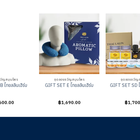
วัญสมุนไพร
ชุดของขวัญสมุนไพร
ชุดของขวัญ
 ไทยลลินเฮิร์บ
GIFT SET E ไทยลลินเฮิร์บ
GIFT SET SD ไท
600.00
ให้
฿
1,690.00
ให้
฿
1,700
นน
คะแนน
คะแนน
0
0
ต่
ตั้งแต่
ตั้งแต่
1-
1-
5
5
นน
คะแนน
คะแนน