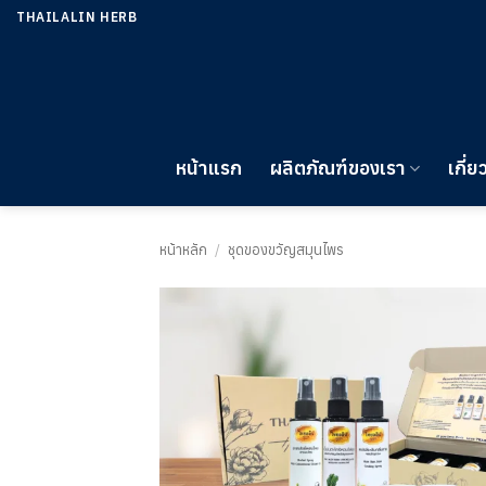
ข้าม
THAILALIN HERB
ไป
ยัง
เนื้อหา
หน้าแรก
ผลิตภัณฑ์ของเรา
เกี่ย
หน้าหลัก
/
ชุดของขวัญสมุนไพร