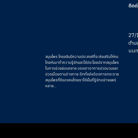
ติดต
27/1
ตำบ
นนท
สมุนไพร ไทยลลินมีความประสงค์ที่จะส่งเสริมให้คน
ไทยหันมาทำความรู้จักและใช้ประโยชน์จากสมุนไพร
ในการช่วย
ผ่อนคลาย บรรเทาอาการปวดบวมและ
ปวดเมื่อยตามร่างกาย อีกทั้งยังต้องการกระจาย
สมุนไพรที่ดีของคนไทยเราให้เป็นที่รู้จักอย่างแพร่
หลาย...