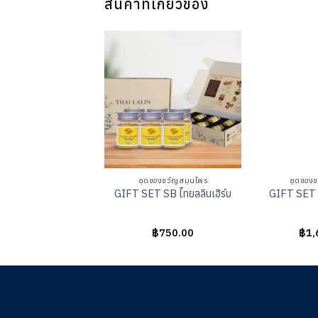
สินค้าที่เกี่ยวข้อง
ชุดของขวัญสมุนไพร
ชุดของข
GIFT SET SB ไทยลลินเฮิร์บ
GIFT SET B
ให้
฿
750.00
ให้
฿
1,
คะแนน
คะแ
0
0
ตั้งแต่
ตั้งแ
1-
1-
5
5
คะแนน
คะแ