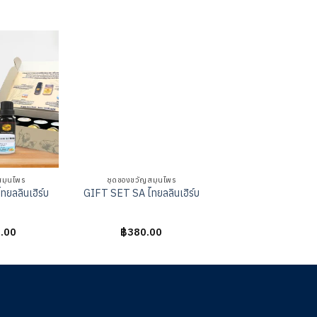
สมุนไพร
ชุดของขวัญสมุนไพร
ชุดของขวัญสมุน
ยลลินเฮิร์บ
GIFT SET SA ไทยลลินเฮิร์บ
GIFT SET A ไทยลลิ
.00
ให้
฿
380.00
ให้
฿
550.00
คะแนน
คะแนน
0
0
ตั้งแต่
ตั้งแต่
1-
1-
5
5
คะแนน
คะแนน