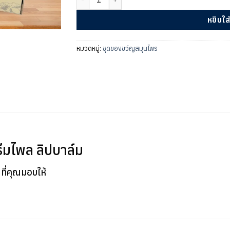
หยิบใส
หมวดหมู่:
ชุดของขวัญสมุนไพร
มไพล ลิปบาล์ม
ที่คุณมอบให้