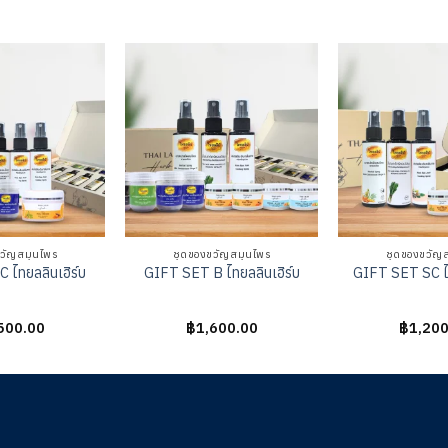
วัญสมุนไพร
ชุดของขวัญสมุนไพร
ชุดของขวัญ
 ไทยลลินเฮิร์บ
GIFT SET B ไทยลลินเฮิร์บ
GIFT SET SC ไท
500.00
ให้
฿
1,600.00
ให้
฿
1,200
นน
คะแนน
คะแนน
0
0
ต่
ตั้งแต่
ตั้งแต่
1-
1-
5
5
นน
คะแนน
คะแนน