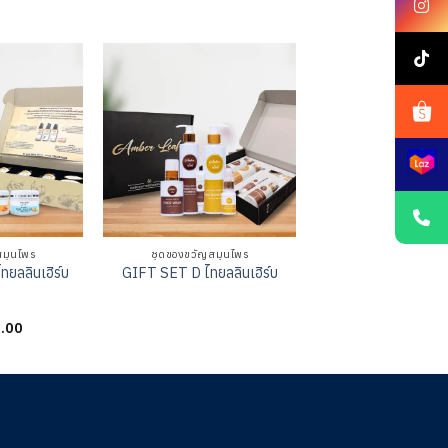
สมุนไพร
ชุดของขวัญสมุนไพร
ยลลินเฮิร์บ
GIFT SET D ไทยลลินเฮิร์บ
.00
ให้
คะแนน
0
ตั้งแต่
1-
5
คะแนน