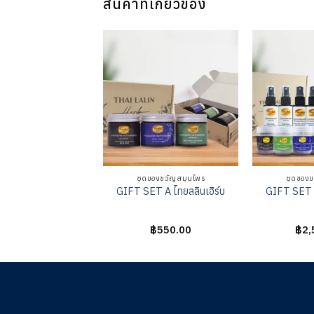
สินค้าที่เกี่ยวข้อง
ของขวัญสมุนไพร
ชุดของขวัญสมุนไพร
ชุดของข
T E ไทยลลินเฮิร์บ
GIFT SET A ไทยลลินเฮิร์บ
GIFT SET C
ห้
฿
1,690.00
ให้
฿
550.00
ให้
฿
2,
คะแนน
คะแนน
คะแ
0
0
ั้งแต่
ตั้งแต่
ตั้งแ
-
1-
1-
5
5
คะแนน
คะแนน
คะแ