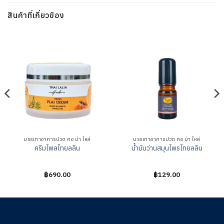
สินค้าที่เกี่ยวข้อง
บรรเทาอาการปวด คอ บ่า ไหล่
บรรเทาอาการปวด คอ บ่า ไหล่
ครีมไพลไทยลลิน
น้ำมันว่านสมุนไพรไทยลลิน
ให้
฿
690.00
ให้
฿
129.00
คะแนน
คะแนน
0
0
ตั้งแต่
ตั้งแต่
1-
1-
5
5
คะแนน
คะแนน