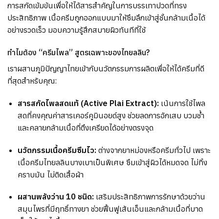
การสกัดเข้มข้นเพื่อให้ได้สารสำคัญในการบรรเทาปวดที่ทรง
ประสิทธิภาพ เนื้อครีมถูกออกแบบมาให้ซึมลึกเข้าสู่ชั้นกล้ามเนื้อได้
อย่างรวดเร็ว มอบความรู้สึกสบายผิวทันทีที่ใช้
ทำไมต้อง “ครีมไพล” สูตรเฉพาะของไทยลลิน?
เราผสานภูมิปัญญาไทยเข้ากับนวัตกรรมการผลิตเพื่อให้ได้ครีมที่ดี
ที่สุดสำหรับคุณ:
สารสกัดไพลสดแท้ (Active Plai Extract):
เน้นการใช้ไพล
สดที่คงคุณค่าสารเคอร์คูมินอยด์สูง ช่วยลดการอักเสบ บวมช้ำ
และคลายกล้ามเนื้อที่ตึงเครียดได้อย่างตรงจุด
นวัตกรรมเนื้อครีมซึมไว:
ต่างจากยาหม่องหรือครีมทั่วไป เพราะ
เนื้อครีมไทยลลินบางเบาเป็นพิเศษ ซึมเข้าสู่ผิวได้หมดจด ไม่ทิ้ง
คราบมัน ไม่ติดเสื้อผ้า
ผสานพลังว่าน 10 ชนิด:
เสริมประสิทธิภาพการรักษาด้วยว่าน
สมุนไพรที่มีฤทธิ์ทางยา ช่วยฟื้นฟูเส้นเอ็นและกล้ามเนื้อที่บาด