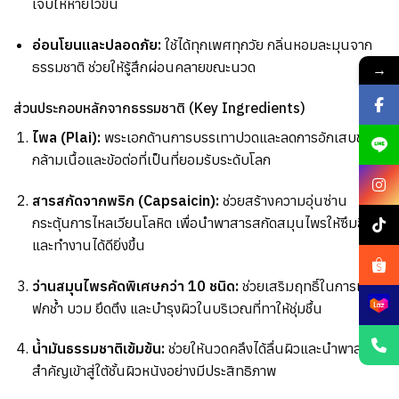
เจ็บให้หายไวขึ้น
อ่อนโยนและปลอดภัย:
ใช้ได้ทุกเพศทุกวัย กลิ่นหอมละมุนจาก
ธรรมชาติ ช่วยให้รู้สึกผ่อนคลายขณะนวด
→
ส่วนประกอบหลักจากธรรมชาติ (Key Ingredients)
ไพล (Plai):
พระเอกด้านการบรรเทาปวดและลดการอักเสบของ
กล้ามเนื้อและข้อต่อที่เป็นที่ยอมรับระดับโลก
สารสกัดจากพริก (Capsaicin):
ช่วยสร้างความอุ่นซ่าน
กระตุ้นการไหลเวียนโลหิต เพื่อนำพาสารสกัดสมุนไพรให้ซึมลึก
และทำงานได้ดียิ่งขึ้น
ว่านสมุนไพรคัดพิเศษกว่า 10 ชนิด:
ช่วยเสริมฤทธิ์ในการแก้
ฟกช้ำ บวม ยึดตึง และบำรุงผิวในบริเวณที่ทาให้ชุ่มชื้น
น้ำมันธรรมชาติเข้มข้น:
ช่วยให้นวดคลึงได้ลื่นผิวและนำพาสาร
สำคัญเข้าสู่ใต้ชั้นผิวหนังอย่างมีประสิทธิภาพ