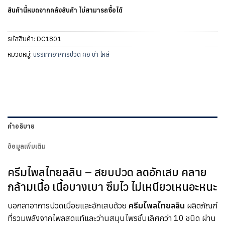
สินค้านี้หมดจากคลังสินค้า ไม่สามารถซื้อได้
รหัสสินค้า:
DC1801
หมวดหมู่:
บรรเทาอาการปวด คอ บ่า ไหล่
คำอธิบาย
ข้อมูลเพิ่มเติม
ครีมไพลไทยลลิน – สยบปวด ลดอักเสบ คลาย
กล้ามเนื้อ เนื้อบางเบา ซึมไว ไม่เหนียวเหนอะหนะ
บอกลาอาการปวดเมื่อยและอักเสบด้วย
ครีมไพลไทยลลิน
ผลิตภัณฑ์
ที่รวมพลังจากไพลสดแท้และว่านสมุนไพรชั้นเลิศกว่า 10 ชนิด ผ่าน