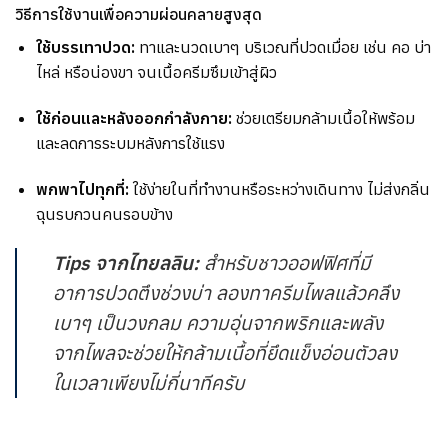
วิธีการใช้งานเพื่อความผ่อนคลายสูงสุด
ใช้บรรเทาปวด:
ทาและนวดเบาๆ บริเวณที่ปวดเมื่อย เช่น คอ บ่า
ไหล่ หรือน่องขา จนเนื้อครีมซึมเข้าสู่ผิว
ใช้ก่อนและหลังออกกำลังกาย:
ช่วยเตรียมกล้ามเนื้อให้พร้อม
และลดการระบมหลังการใช้แรง
พกพาไปทุกที่:
ใช้ง่ายในที่ทำงานหรือระหว่างเดินทาง ไม่ส่งกลิ่น
ฉุนรบกวนคนรอบข้าง
Tips จากไทยลลิน:
สำหรับชาวออฟฟิศที่มี
อาการปวดตึงช่วงบ่า ลองทาครีมไพลแล้วคลึง
เบาๆ เป็นวงกลม ความอุ่นจากพริกและพลัง
จากไพลจะช่วยให้กล้ามเนื้อที่ยึดแข็งอ่อนตัวลง
ในเวลาเพียงไม่กี่นาทีครับ