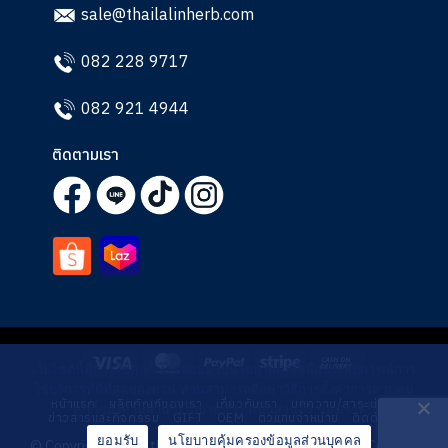
sale@thailalinherb.com
082 228 9717
082 921 4944
ติดตามเรา
Visa
MasterCard
PayPal
Stripe
Cash
เว็บไซต์นี้มีการใช้คุกกี้ โปรดยอมรับนโยบายคุกกี้เพื่อประสบการณ์การ
On
ใช้บริการที่ดีที่สุดของท่าน ท่านสามารถศึกษาวิธีการตั้งค่าการควบคุม
หน้าแรก
ผลิตภัณฑ์ของเรา
เกี่ยวกับเรา
บทความ/สาระน่ารู้
Delivery
คุกกี้ของท่านผ่าน นโยบายความเป็นส่วนตัว ของเราที่นี่
ข่าวสารและกิจกรรม
GIFT
OEM
ตัวแทนจำหน่าย
ติดต่อเรา
ยอมรับ
นโยบายคุ้มครองข้อมูลส่วนบุคคล
© Copyright 2026 thailalinherb Designed by
CJ Soft Co., Ltd.