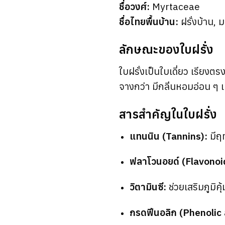
ชื่อวงศ์:
Myrtaceae
ชื่อไทยพื้นบ้าน:
ฝรั่งบ้าน, ม
ลักษณะของใบฝรั่ง
ใบฝรั่งเป็นใบเดี่ยว เรียงต
จางกว่า มีกลิ่นหอมอ่อน ๆ 
สารสำคัญในใบฝรั่ง
แทนนิน (Tannins):
มีฤ
ฟลาโวนอยด์ (Flavonoi
วิตามินซี:
ช่วยเสริมภูมิคุ
กรดฟีนอลิก (Phenolic 