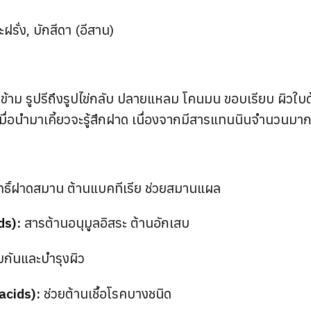
ะฝรั่ง, บักสีดา (อีสาน)
รงข้าม รูปรีถึงรูปไข่กลับ ปลายแหลม โคนมน ขอบเรียบ ผิวใบด้
เมื่อนำมาเคี้ยวจะรู้สึกฝาด เนื่องจากมีสารแทนนินจำนวนมา
ทธิ์ฝาดสมาน ต้านแบคทีเรีย ช่วยสมานแผล
ds):
สารต้านอนุมูลอิสระ ต้านอักเสบ
้มกันและบำรุงผิว
acids):
ช่วยต้านเชื้อโรคบางชนิด