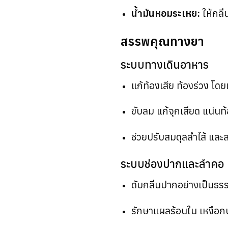
น้ำมันหอมระเหย:
ให้กลิ่
สรรพคุณทางยา
ระบบทางเดินอาหาร
แก้ท้องเสีย ท้องร่วง โด
ขับลม แก้จุกเสียด แน่นท
ช่วยปรับสมดุลลำไส้ แล
ระบบช่องปากและลำคอ
ดับกลิ่นปากอย่างเป็นธร
รักษาแผลร้อนใน เหงือก