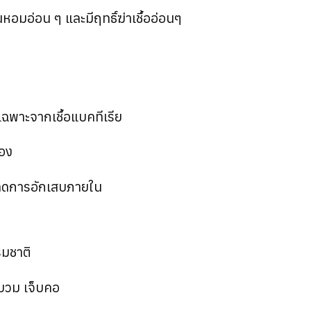
นหอมอ่อน ๆ และมีฤทธิ์ฆ่าเชื้ออ่อนๆ
ยเฉพาะจากเชื้อแบคทีเรีย
้อง
ะลดการอักเสบภายใน
รมชาติ
บวม เจ็บคอ