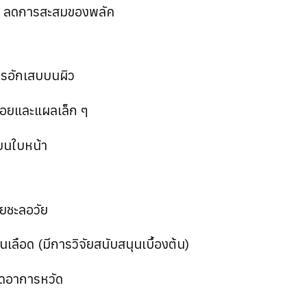
าก ลดการสะสมของพลัค
ารอักเสบบนผิว
อยและแผลเล็ก ๆ
บนใบหน้า
่วยชะลอวัย
เลือด (มีการวิจัยสนับสนุนเบื้องต้น)
ยลดอาการหวัด