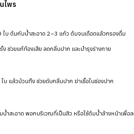
มุนไพร
 ใบ ต้มกับน้ำสะอาด 2–3 แก้ว ต้มจนเดือดแล้วกรองดื่ม
รั้ง ช่วยแก้ท้องเสีย ลดกลิ่นปาก และบำรุงร่างกาย
ใบ แล้วบ้วนทิ้ง ช่วยดับกลิ่นปาก ฆ่าเชื้อในช่องปาก
น้ำสะอาด พอกบริเวณที่เป็นสิว หรือใช้ต้มน้ำล้างหน้าเพื่อล