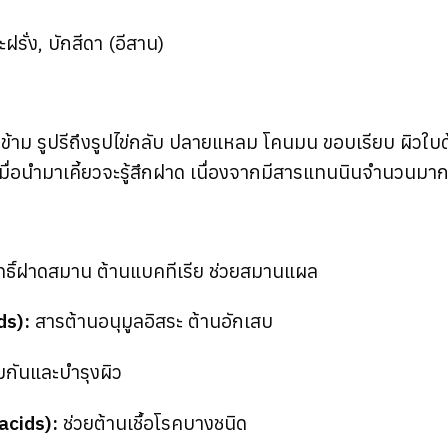
ะฝรั่ง, บักสีดา (อีสาน)
รงข้าม รูปรีถึงรูปไข่กลับ ปลายแหลม โคนมน ขอบเรียบ ผิวใบด้
เมื่อนำมาเคี้ยวจะรู้สึกฝาด เนื่องจากมีสารแทนนินจำนวนมา
ทธิ์ฝาดสมาน ต้านแบคทีเรีย ช่วยสมานแผล
ds):
สารต้านอนุมูลอิสระ ต้านอักเสบ
้มกันและบำรุงผิว
acids):
ช่วยต้านเชื้อโรคบางชนิด