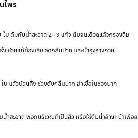
มุนไพร
 ใบ ต้มกับน้ำสะอาด 2–3 แก้ว ต้มจนเดือดแล้วกรองดื่ม
รั้ง ช่วยแก้ท้องเสีย ลดกลิ่นปาก และบำรุงร่างกาย
ใบ แล้วบ้วนทิ้ง ช่วยดับกลิ่นปาก ฆ่าเชื้อในช่องปาก
น้ำสะอาด พอกบริเวณที่เป็นสิว หรือใช้ต้มน้ำล้างหน้าเพื่อล