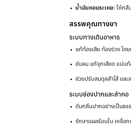
น้ำมันหอมระเหย:
ให้กลิ่
สรรพคุณทางยา
ระบบทางเดินอาหาร
แก้ท้องเสีย ท้องร่วง โด
ขับลม แก้จุกเสียด แน่นท
ช่วยปรับสมดุลลำไส้ แล
ระบบช่องปากและลำคอ
ดับกลิ่นปากอย่างเป็นธร
รักษาแผลร้อนใน เหงือก