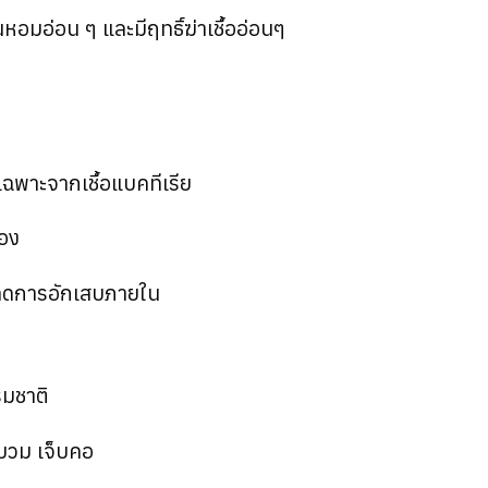
นหอมอ่อน ๆ และมีฤทธิ์ฆ่าเชื้ออ่อนๆ
ยเฉพาะจากเชื้อแบคทีเรีย
้อง
ะลดการอักเสบภายใน
รมชาติ
บวม เจ็บคอ