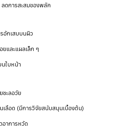
าก ลดการสะสมของพลัค
ารอักเสบบนผิว
อยและแผลเล็ก ๆ
บนใบหน้า
่วยชะลอวัย
เลือด (มีการวิจัยสนับสนุนเบื้องต้น)
ยลดอาการหวัด