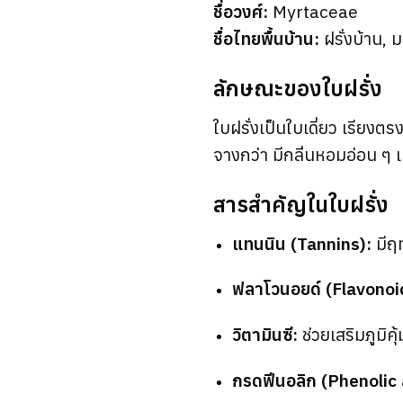
ชื่อวงศ์:
Myrtaceae
ชื่อไทยพื้นบ้าน:
ฝรั่งบ้าน, ม
ลักษณะของใบฝรั่ง
ใบฝรั่งเป็นใบเดี่ยว เรียงต
จางกว่า มีกลิ่นหอมอ่อน ๆ 
สารสำคัญในใบฝรั่ง
แทนนิน (Tannins):
มีฤ
ฟลาโวนอยด์ (Flavonoi
วิตามินซี:
ช่วยเสริมภูมิคุ
กรดฟีนอลิก (Phenolic 